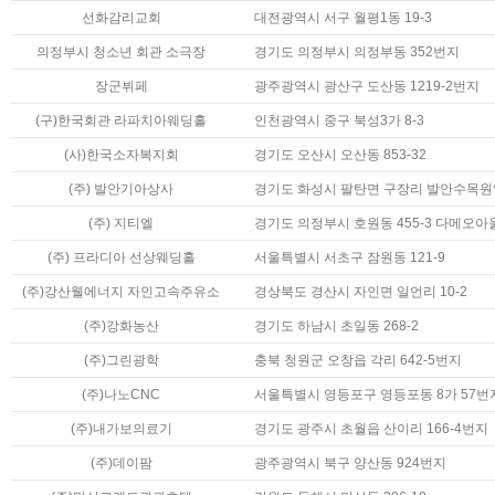
선화감리교회
대전광역시 서구 월평1동 19-3
의정부시 청소년 회관 소극장
경기도 의정부시 의정부동 352번지
장군뷔페
광주광역시 광산구 도산동 1219-2번지
(구)한국회관 라파치아웨딩홀
인천광역시 중구 북성3가 8-3
(사)한국소자복지회
경기도 오산시 오산동 853-32
(주) 발안기아상사
경기도 화성시 팔탄면 구장리 발안수목원
(주) 지티엘
경기도 의정부시 호원동 455-3 다메오아울
(주) 프라디아 선상웨딩홀
서울특별시 서초구 잠원동 121-9
(주)강산웰에너지 자인고속주유소
경상북도 경산시 자인면 일언리 10-2
(주)강화농산
경기도 하남시 초일동 268-2
(주)그린광학
충북 청원군 오창읍 각리 642-5번지
(주)나노CNC
서울특별시 영등포구 영등포동 8가 57번지
(주)내가보의료기
경기도 광주시 초월읍 산이리 166-4번지
(주)데이팜
광주광역시 북구 양산동 924번지